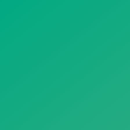
遥想公瑾当年，小乔初嫁了，雄姿英发。
羽扇纶巾，谈笑间，樯橹灰飞烟灭。
故国神游，多情应笑我，早生华发。
人生如梦，一尊还酹江月。